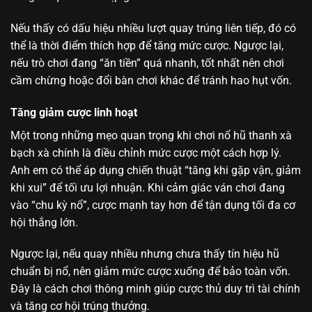
Nếu thấy có dấu hiệu nhiều lượt quay trúng liên tiếp, đó có
thể là thời điểm thích hợp để tăng mức cược. Ngược lại,
nếu trò chơi đang “ăn tiền” quá nhanh, tốt nhất nên chơi
cầm chừng hoặc đổi bàn chơi khác để tránh hao hụt vốn.
Tăng giảm cược linh hoạt
Một trong những mẹo quan trọng khi chơi nổ hũ thanh xà
bạch xà chính là điều chỉnh mức cược một cách hợp lý.
Anh em có thể áp dụng chiến thuật “tăng khi gặp vận, giảm
khi xui” để tối ưu lợi nhuận. Khi cảm giác ván chơi đang
vào “chu kỳ nổ”, cược mạnh tay hơn để tận dụng tối đa cơ
hội thắng lớn.
Ngược lại, nếu quay nhiều nhưng chưa thấy tín hiệu hũ
chuẩn bị nổ, nên giảm mức cược xuống để bảo toàn vốn.
Đây là cách chơi thông minh giúp cược thủ duy trì tài chính
và tăng cơ hội trúng thưởng.