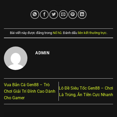
Bài viết này được đăng trong
Nổ hũ
. Đánh dấu
liên kết thường trực
.
ADMIN
Vua Bắn Cá Gen88 – Trò
Lô Đề Siêu Tốc Gen88 – Chơi
Chơi Giải Trí Đỉnh Cao Dành
Là Trúng, Ăn Tiền Cực Nhanh
Cho Gamer