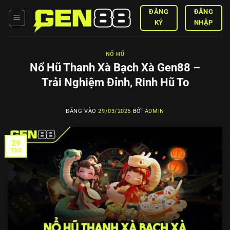
Bỏ
ĐĂNG
ĐĂNG
qua
KÝ
NHẬP
nội
dung
NỔ HŨ
Nổ Hũ Thanh Xà Bạch Xà Gen88 –
Trải Nghiệm Đỉnh, Rinh Hũ To
ĐĂNG VÀO
29/03/2025
BỞI
ADMIN
29
Th3