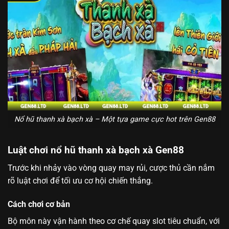
Nổ hũ thanh xà bạch xà – Một tựa game cực hot trên Gen88
Luật chơi nổ hũ thanh xà bạch xà Gen88
Trước khi nhảy vào vòng quay may rủi, cược thủ cần nắm
rõ luật chơi để tối ưu cơ hội chiến thắng.
Cách chơi cơ bản
Bộ môn này vận hành theo cơ chế quay slot tiêu chuẩn, với