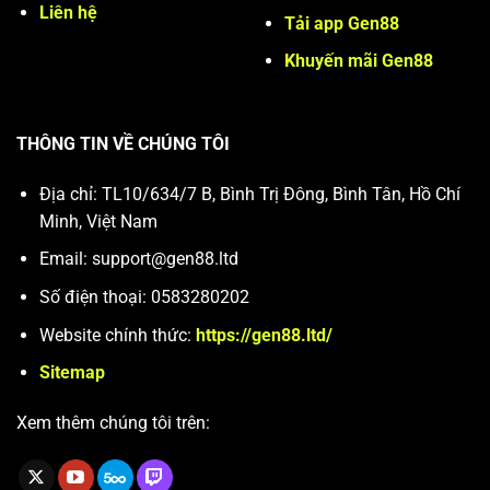
Liên hệ
Tải app Gen88
Khuyến mãi Gen88
THÔNG TIN VỀ CHÚNG TÔI
Địa chỉ:
TL10/634/7 B, Bình Trị Đông, Bình Tân, Hồ Chí
Minh, Việt Nam
Email:
support@gen88.ltd
Số điện thoại:
0583280202
Website chính thức:
https://gen88.ltd/
Sitemap
Xem thêm chúng tôi trên: