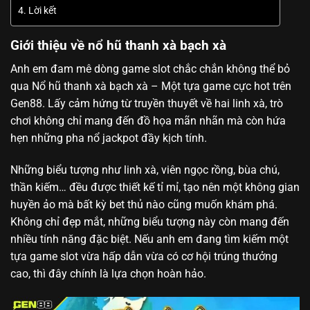
Lời kết
Giới thiệu về nổ hũ thanh xà bạch xà
Anh em đam mê dòng game slot chắc chắn không thể bỏ
qua Nổ hũ thanh xà bạch xà – Một tựa game cực hot trên
Gen88. Lấy cảm hứng từ truyền thuyết về hai linh xà, trò
chơi không chỉ mang đến đồ họa mãn nhãn mà còn hứa
hẹn những pha nổ jackpot đầy kịch tính.
Những biểu tượng như linh xà, viên ngọc rồng, bùa chú,
thần kiếm… đều được thiết kế tỉ mỉ, tạo nên một không gian
huyền ảo mà bất kỳ bet thủ nào cũng muốn khám phá.
Không chỉ đẹp mắt, những biểu tượng này còn mang đến
nhiều tính năng đặc biệt. Nếu anh em đang tìm kiếm một
tựa game slot vừa hấp dẫn vừa có cơ hội trúng thưởng
cao, thì đây chính là lựa chọn hoàn hảo.