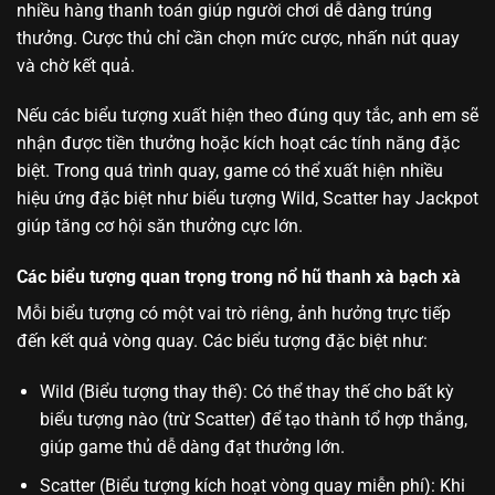
nhiều hàng thanh toán giúp người chơi dễ dàng trúng
thưởng. Cược thủ chỉ cần chọn mức cược, nhấn nút quay
và chờ kết quả.
Nếu các biểu tượng xuất hiện theo đúng quy tắc, anh em sẽ
nhận được tiền thưởng hoặc kích hoạt các tính năng đặc
biệt. Trong quá trình quay, game có thể xuất hiện nhiều
hiệu ứng đặc biệt như biểu tượng Wild, Scatter hay Jackpot
giúp tăng cơ hội săn thưởng cực lớn.
Các biểu tượng quan trọng trong nổ hũ thanh xà bạch xà
Mỗi biểu tượng có một vai trò riêng, ảnh hưởng trực tiếp
đến kết quả vòng quay. Các biểu tượng đặc biệt như:
Wild (Biểu tượng thay thế): Có thể thay thế cho bất kỳ
biểu tượng nào (trừ Scatter) để tạo thành tổ hợp thắng,
giúp game thủ dễ dàng đạt thưởng lớn.
Scatter (Biểu tượng kích hoạt vòng quay miễn phí): Khi