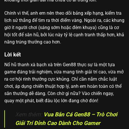
Chính vì thế, anh em nên theo dõi bảng xếp hạng, kiểm tra
lịch sử thắng để tìm ra thời điểm vàng. Ngoài ra, các khung
giờ ít người chơi (sáng sớm hoặc đêm khuya) cũng là cơ
hội tốt để săn hũ, bởi lúc này tỷ lệ cạnh tranh thấp hơn, khả
năng trúng thưởng cao hơn.
Lời kết
Nổ hũ thanh xà bạch xà trên Gen88 thực sự là một tựa
game đáng trải nghiệm, vừa mang tính giải trí cao, vừa mở
ra cơ hội rinh thưởng cực khủng. Chỉ cần nắm chắc luật
chơi, áp dụng chiến thuật hợp lý, anh em hoàn toàn có thể
săn thưởng dễ dàng. Còn chờ gì nữa? Vào chiến ngay,
quay một phát, biết đâu lộc lớn đang chờ đón!
Xem thêm:
Vua Bắn Cá Gen88 – Trò Chơi
Giải Trí Đỉnh Cao Dành Cho Gamer