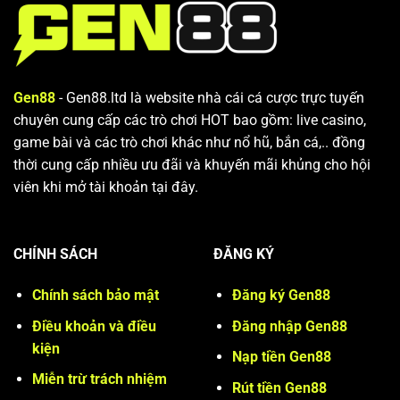
Gen88
- Gen88.ltd là website nhà cái cá cược trực tuyến
chuyên cung cấp các trò chơi HOT bao gồm: live casino,
game bài và các trò chơi khác như nổ hũ, bắn cá,.. đồng
thời cung cấp nhiều ưu đãi và khuyến mãi khủng cho hội
viên khi mở tài khoản tại đây.
CHÍNH SÁCH
ĐĂNG KÝ
Chính sách bảo mật
Đăng ký Gen88
Điều khoản và điều
Đăng nhập Gen88
kiện
Nạp tiền Gen88
Miễn trừ trách nhiệm
Rút tiền Gen88