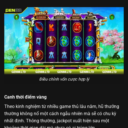
Điều chỉnh vốn cược hợp lý
Canh thời điểm vàng
Theo kinh nghiệm từ nhiều game thủ lâu năm, hũ thưởng
thường không nổ một cách ngẫu nhiên mà sẽ có chu kỳ
nhất định. Thông thường, jackpot xuất hiện sau một
khoảng thời gian dài mà chưa có ai trúng lớn.